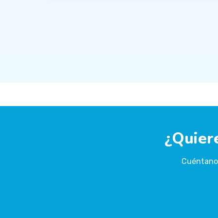
¿Quier
Cuéntanos