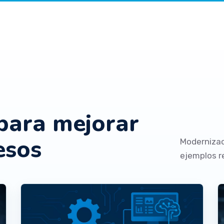
 para mejorar
esos
Modernizac
ejemplos r