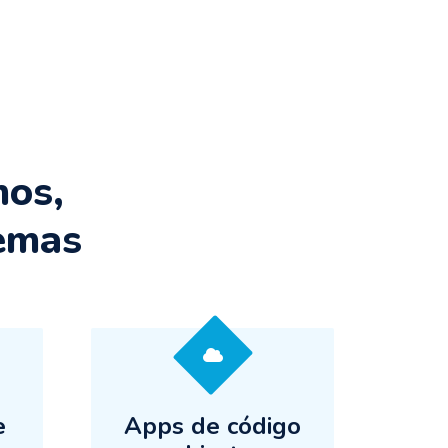
mos,
temas
e
Apps de código