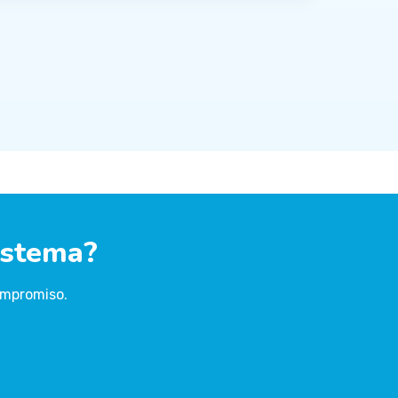
istema?
ompromiso.