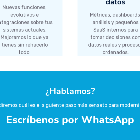
datos
Nuevas funciones,
evolutivos e
Métricas, dashboards
ntegraciones sobre tus
análisis y pequeños
sistemas actuales.
SaaS internos para
Mejoramos lo que ya
tomar decisiones co
tienes sin rehacerlo
datos reales y proces
todo.
ordenados.
¿Hablamos?
diremos cuál es el siguiente paso más sensato para moderniz
Escríbenos por WhatsApp