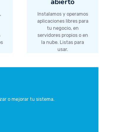
abierto
,
Instalamos y operamos
aplicaciones libres para
tu negocio, en
n
servidores propios o en
os
la nube. Listas para
usar.
ar o mejorar tu sistema.